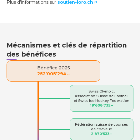
Plus d’informations sur
soutien-loro.ch
arrow_outward
Mécanismes et clés de répartition
des bénéfices
Bénéfice 2025
252’005’294.–
Swiss Olympic,
Association Suisse de Football
et Swiss Ice Hockey Federation
19’608’735.–
Fédération suisse de courses
de chevaux
2’870’533.–