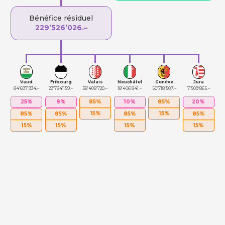
Bénéfice résiduel
229’526’026.–
Vaud
Fribourg
Valais
Neuchâtel
Genève
Jura
84’697’934.–
29’784’159.–
38’408’720.–
18’406’841.–
50’718’507.–
7’509’865.–
25%
9%
85%
10%
85%
20%
15%
15%
85%
85%
85%
85%
15%
15%
15%
15%