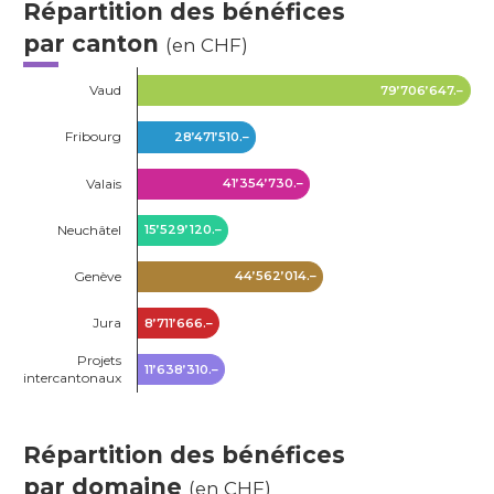
Répartition des bénéfices
par canton
(en CHF)
Vaud
79’706’647.–
Fribourg
28’471’510.–
Valais
41’354’730.–
Neuchâtel
15’529’120.–
Genève
44’562’014.–
Jura
8’711’666.–
Projets
11’638’310.–
intercantonaux
Répartition des bénéfices
par domaine
(en CHF)