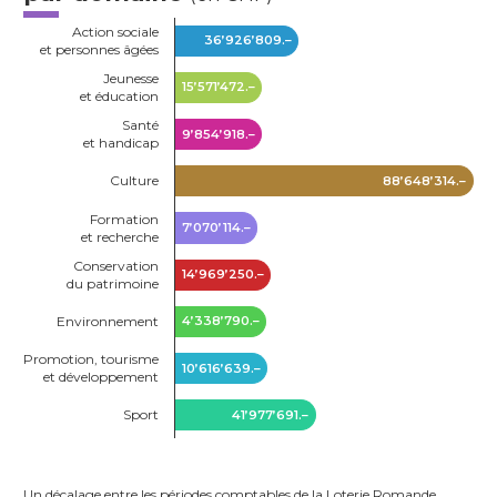
Action sociale
36’926’809.–
et personnes âgées
Jeunesse
15’571’472.–
et éducation
Santé
9’854’918.–
et handicap
Culture
88’648’314.–
Formation
7’070’114.–
et recherche
Conservation
14’969’250.–
du patrimoine
Environnement
4’338’790.–
Promotion, tourisme
10’616’639.–
et développement
Sport
41’977’691.–
Un décalage entre les périodes comptables de la Loterie Romande